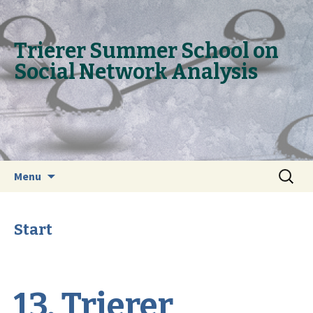
Trie­rer Sum­mer School on
So­ci­al Net­work Ana­ly­sis
Skip to content
Search
Menu
for:
Start
13. Trierer