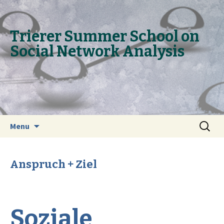
Trie­rer Sum­mer School on
So­ci­al Net­work Ana­ly­sis
Skip to content
Search
Menu
for:
Anspruch + Ziel
Soziale