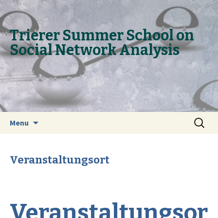
Trie­rer Sum­mer School on
So­ci­al Net­work Ana­ly­sis
Skip to content
Search
Menu
for:
Veranstaltungsort
Veranstaltungsor