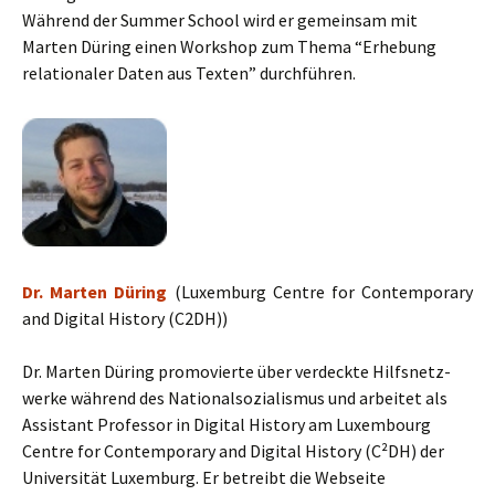
Wäh­rend der Sum­mer School wird er ge­mein­sam mit
Marten Düring einen Work­shop zum Thema “Erhebung
relationaler Daten aus Texten” durch­füh­ren.
Dr. Marten Düring
(Luxemburg Centre for Contemporary
and Digital History (C2DH))
Dr. Mar­ten Dü­ring pro­mo­vier­te über ver­deck­te Hilfs­netz­
wer­ke wäh­rend des Na­tio­nal­so­zia­lis­mus und ar­bei­tet als
Assistant Professor in Digital History am Luxembourg
Centre for Contemporary and Digital History (C²DH) der
Universität Luxemburg. Er be­treibt die Web­sei­te