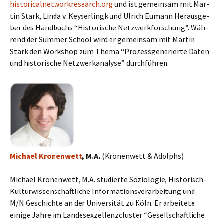
historicalnetworkresearch.org
und ist ge­mein­sam mit Mar­
tin Stark, Linda v. Key­ser­lingk und Ul­rich Eu­mann Her­aus­ge­
ber des Hand­buchs “His­to­ri­sche Netz­werk­for­schung”. Wäh­
rend der Sum­mer School wird er ge­mein­sam mit Mar­tin
Stark den Work­shop zum Thema “Prozessgenerierte Daten
und historische Netzwerkanalyse” durch­füh­ren.
Michael Kronenwett
, M.A.
(Kronenwett & Adolphs)
Michael Kronenwett, M.A. studierte Soziologie, Historisch-
Kulturwissenschaftliche Informationsverarbeitung und
M/N Geschichte an der Universität zu Köln. Er arbeitete
einige Jahre im Landesexzellenzcluster “Gesellschaftliche