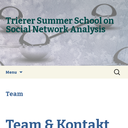
Trie­rer Sum­mer School on
So­ci­al Net­work Ana­ly­sis
Skip to content
Search
Menu
for:
Team
Team & Kontakt